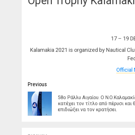
Open Trophy Kalamak
17 – 19 
Kalamakia 2021 is organized by Nautical Club
Fed
Official
Continue
Previous
Reading
58o Ράλλυ Αιγαίου. Ο Ν.Ο.Καλαμακί
κατέχει τον τίτλο από πέρυσι και 
επιδιώξει να τον κρατήσει.