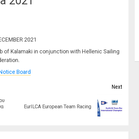
ia 2021
DECEMBER 2021
 of Kalamaki in conjunction with Hellenic Sailing
eration.
 Notice Board
Next
ου
Previous
Next
θα
EurILCA European Team Racing
post:
post: